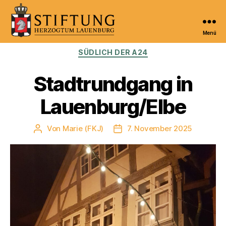
Menü
Kulturportal
Kategorien
SÜDLICH DER A24
der
Stiftung
Herzogtum
Stadtrundgang in
Lauenburg
Lauenburg/Elbe
Von
Marie (FKJ)
7. November 2025
Beitragsautor
Veröffentlichungsdatum