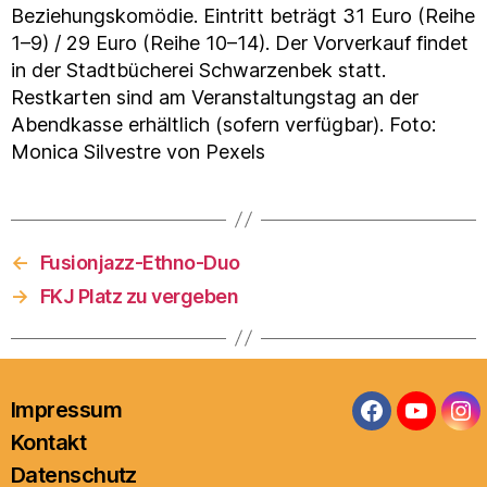
Beziehungskomödie. Eintritt beträgt 31 Euro (Reihe
1–9) / 29 Euro (Reihe 10–14). Der Vorverkauf findet
in der Stadtbücherei Schwarzenbek statt.
Restkarten sind am Veranstaltungstag an der
Abendkasse erhältlich (sofern verfügbar). Foto:
Monica Silvestre von Pexels
←
Fusionjazz-Ethno-Duo
→
FKJ Platz zu vergeben
Impressum
Facebook
YouTub
In
Kontakt
Datenschutz