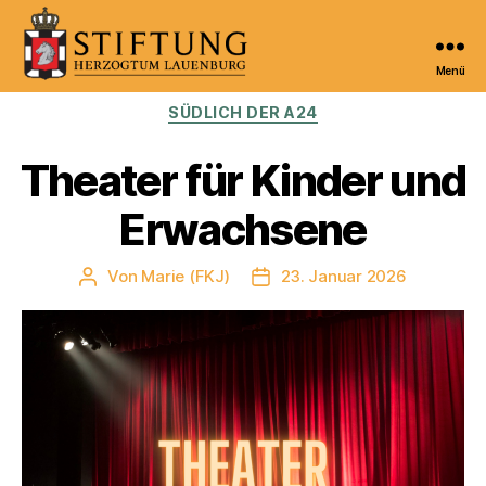
Menü
Kulturportal
Kategorien
SÜDLICH DER A24
der
Stiftung
Herzogtum
Theater für Kinder und
Lauenburg
Erwachsene
Von
Marie (FKJ)
23. Januar 2026
Beitragsautor
Veröffentlichungsdatum