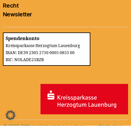
Recht
Newsletter
Spendenkonto
Kreissparkasse Herzogtum Lauenburg
IBAN: DE39 2305 2750 0005 0855 00
BIC: NOLADE21RZB
© 2026
Stiftung Herzogtum Lauenburg
Nach oben
↑