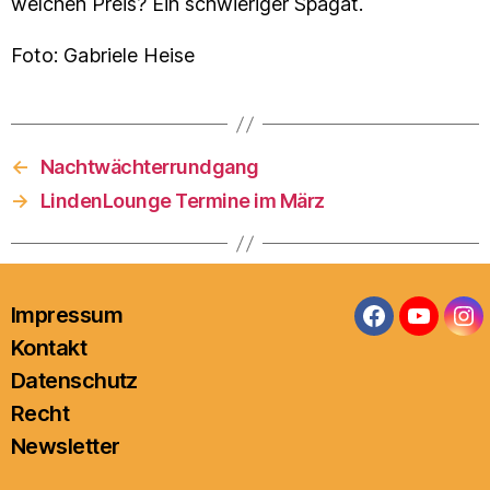
welchen Preis? Ein schwieriger Spagat.
Foto: Gabriele Heise
←
Nachtwächterrundgang
→
LindenLounge Termine im März
Impressum
Facebook
YouTub
In
Kontakt
Datenschutz
Recht
Newsletter