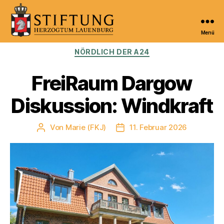
Menü
Kulturportal
Kategorien
NÖRDLICH DER A24
der
Stiftung
Herzogtum
FreiRaum Dargow
Lauenburg
Diskussion: Windkraft
Von
Marie (FKJ)
11. Februar 2026
Beitragsautor
Veröffentlichungsdatum