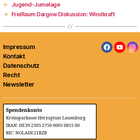
←
Jugend-Jumelage
→
FreiRaum Dargow Diskussion: Windkraft
Impressum
Facebook
YouTub
In
Kontakt
Datenschutz
Recht
Newsletter
Spendenkonto
Kreissparkasse Herzogtum Lauenburg
IBAN: DE39 2305 2750 0005 0855 00
BIC: NOLADE21RZB