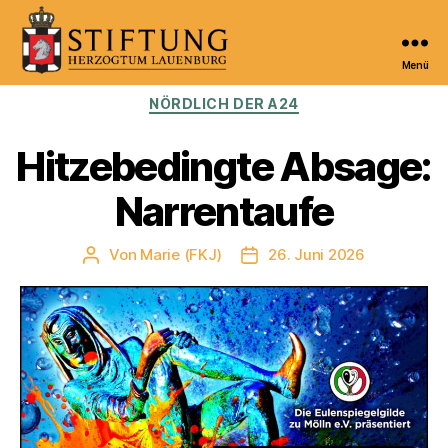
Menü
Kulturportal
Kategorien
NÖRDLICH DER A24
der
Stiftung
Herzogtum
Hitzebedingte Absage:
Lauenburg
Narrentaufe
Von
Marie (FKJ)
26. Juni 2026
Beitragsautor
Veröffentlichungsdatum