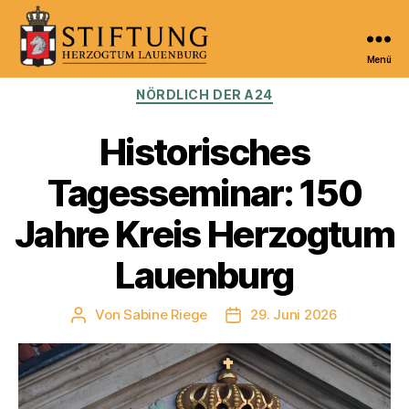
Menü
Kulturportal
Kategorien
NÖRDLICH DER A24
der
Stiftung
Herzogtum
Historisches
Lauenburg
Tagesseminar: 150
Jahre Kreis Herzogtum
Lauenburg
Von
Sabine Riege
29. Juni 2026
Beitragsautor
Veröffentlichungsdatum