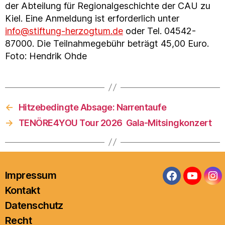
der Abteilung für Regionalgeschichte der CAU zu
Kiel. Eine Anmeldung ist erforderlich unter
info@stiftung-herzogtum.de
oder Tel. 04542-
87000. Die Teilnahmegebühr beträgt 45,00 Euro.
Foto: Hendrik Ohde
←
Hitzebedingte Absage: Narrentaufe
→
TENÖRE4YOU Tour 2026 Gala-Mitsingkonzert
Impressum
Facebook
YouTub
In
Kontakt
Datenschutz
Recht