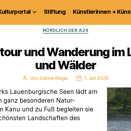
Kulturportal
Stiftung
Künstlerinnen + Küns
Kategorien
NÖRDLICH DER A24
tour und Wanderung im L
und Wälder
Von
Sabine Riege
1. Juli 2026
Beitragsautor
Veröffentlichungsdatum
rks Lauenburgische Seen lädt am
m ganz besonderen Natur-
Im Kanu und zu Fuß begleiten sie
schönsten Landschaften des