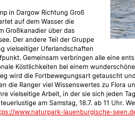
mp in Dargow Richtung Groß
tartet auf dem Wasser die
nem Großkanadier über das
see. Der andere Teil der Gruppe
g vielseitiger Uferlandschaften
fpunkt. Gemeinsam verbringen alle eine ent
nale Köstlichkeiten bei einem wunderschöne
weg wird die Fortbewegungsart getauscht un
en die Ranger viel Wissenswertes zu Flora u
 vielseitige Arbeit, in der sie sich jeden Ta
nteuerlustige am Samstag, 18.7. ab 11 Uhr. W
tps://www.naturpark-lauenburgische-seen.d