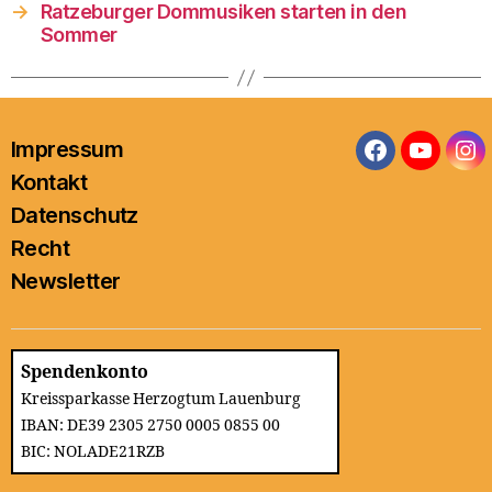
→
Ratzeburger Dommusiken starten in den
Sommer
Impressum
Facebook
YouTub
In
Kontakt
Datenschutz
Recht
Newsletter
Spendenkonto
Kreissparkasse Herzogtum Lauenburg
IBAN: DE39 2305 2750 0005 0855 00
BIC: NOLADE21RZB