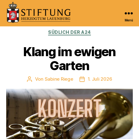
Menü
Kulturportal
Kategorien
SÜDLICH DER A24
der
Stiftung
Herzogtum
Klang im ewigen
Lauenburg
Garten
Von
Sabine Riege
1. Juli 2026
Beitragsautor
Veröffentlichungsdatum