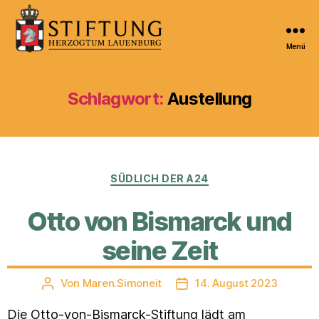
Menü
Kulturportal
der
Stiftung
Schlagwort:
Austellung
Herzogtum
Lauenburg
Kategorien
SÜDLICH DER A24
Otto von Bismarck und
seine Zeit
Von
Maren.Simoneit
14. August 2023
Beitragsautor
Veröffentlichungsdatum
Die Otto-von-Bismarck-Stiftung lädt am