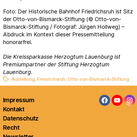
Foto: Der Historische Bahnhof Friedrichsruh ist Sitz
der Otto-von-Bismarck-Stiftung (© Otto-von-
Bismarck-Stiftung / Fotograf: Jürgen Hollweg) –
Abdruck im Kontext dieser Pressemitteilung
honorarfrei.
Die Kreissparkasse Herzogtum Lauenburg ist
Premiumpartner der Stiftung Herzogtum
Lauenburg
.
Austellung
,
Friesrichsruh
,
Otto-von-Bismarck-Stiftung
Schlagwörter
Impressum
Facebook
YouTub
In
Kontakt
Datenschutz
Recht
Newsletter