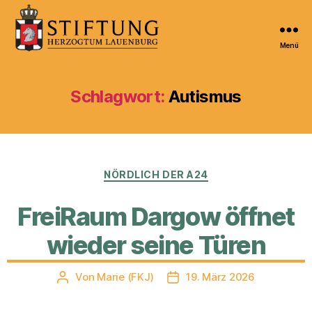
Menü
Kulturportal
der
Stiftung
Schlagwort:
Autismus
Herzogtum
Lauenburg
Kategorien
NÖRDLICH DER A24
FreiRaum Dargow öffnet
wieder seine Türen
Von
Marie (FKJ)
19. März 2026
Beitragsautor
Veröffentlichungsdatum