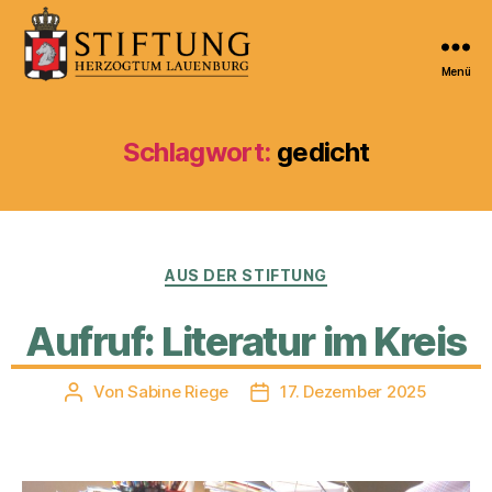
Menü
Kulturportal
der
Stiftung
Schlagwort:
gedicht
Herzogtum
Lauenburg
Kategorien
AUS DER STIFTUNG
Aufruf: Literatur im Kreis
Von
Sabine Riege
17. Dezember 2025
Beitragsautor
Veröffentlichungsdatum