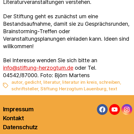
Literaturveranstaltungen verstehen.
Der Stiftung geht es zunächst um eine
Bestandsaufnahme, damit sie zu Gesprächsrunden,
Brainstorming-Treffen oder
Veranstaltungsplanungen einladen kann. Ideen sind
willkommen!
Bei Interesse wenden Sie sich bitte an
info@stiftung-herzogtum.de
oder Tel.
04542/87000. Foto: Björn Martens
autor
,
gedicht
,
literatur
,
literatur im kreis
,
schreiben
,
Schlagwörter
schriftsteller
,
Stiftung Herzogtum Lauenburg
,
text
Impressum
Facebook
YouTub
In
Kontakt
Datenschutz