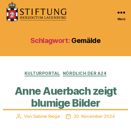
Menü
Kulturportal
der
Stiftung
Schlagwort:
Gemälde
Herzogtum
Lauenburg
Kategorien
KULTURPORTAL
NÖRDLICH DER A24
Anne Auerbach zeigt
blumige Bilder
Von
Sabine Riege
20. November 2024
Beitragsautor
Veröffentlichungsdatum