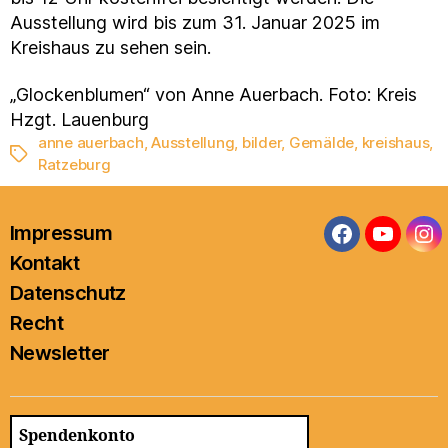
Ausstellung wird bis zum 31. Januar 2025 im
Kreishaus zu sehen sein.
„Glockenblumen“ von Anne Auerbach. Foto: Kreis
Hzgt. Lauenburg
anne auerbach
,
Ausstellung
,
bilder
,
Gemälde
,
kreishaus
,
Schlagwörter
Ratzeburg
Impressum
Facebook
YouTub
In
Kontakt
Datenschutz
Recht
Newsletter
Spendenkonto