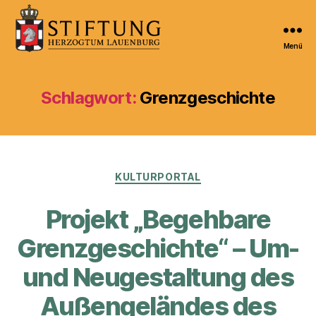
Menü
Kulturportal
der
Stiftung
Schlagwort:
Grenzgeschichte
Herzogtum
Lauenburg
Kategorien
KULTURPORTAL
Projekt „Begehbare
Grenzgeschichte“ – Um-
und Neugestaltung des
Außengeländes des