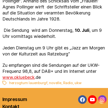
Pollinger“. Anhand des Schicksals vom „Fräulein“
Agnes Pollinger wirft der Schriftsteller einen Blick
auf die Situation der verarmten Bevölkerung
Deutschlands im Jahre 1928.
Die Sendung wird am Donnerstag,
10. Juli
, um 9
Uhr vormittags wiederholt.
Jeden Dienstag um 9 Uhr gibt es „Jazz am Morgen
von der Kulturzeit aus Ratzeburg“
Zu empfangen sind die Sendungen auf der UKW-
Frequenz 98,8, auf DAB+ und im Internet unter
www.okluebeck
.de
herzogtum lauenburgf
,
novelle
,
Radio
,
ukw
Schlagwörter
Impressum
Facebook
YouTub
In
Kontakt