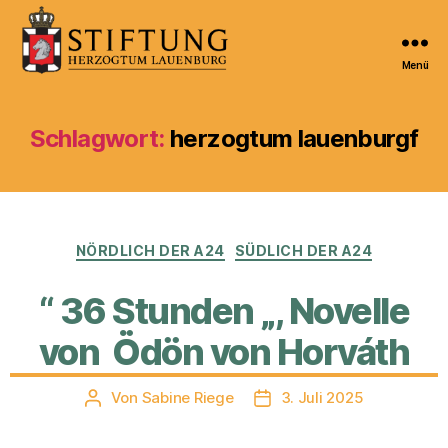
Menü
Kulturportal
der
Stiftung
Schlagwort:
herzogtum lauenburgf
Herzogtum
Lauenburg
Kategorien
NÖRDLICH DER A24
SÜDLICH DER A24
“ 36 Stunden „, Novelle
von Ödön von Horváth
Von
Sabine Riege
3. Juli 2025
Beitragsautor
Veröffentlichungsdatum