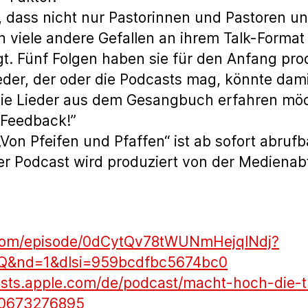
, dass nicht nur Pastorinnen und Pastoren 
 viele andere Gefallen an ihrem Talk-Format 
gt. Fünf Folgen haben sie für den Anfang prod
der, der oder die Podcasts mag, könnte dam
r die Lieder aus dem Gesangbuch erfahren möc
 Feedback!”
Von Pfeifen und Pfaffen“ ist ab sofort abrufba
r Podcast wird produziert von der Medienab
y.com/episode/0dCytQv78tWUNmHejqlNdj?
Q&nd=1&dlsi=959bcdfbc5674bc0
asts.apple.com/de/podcast/macht-hoch-die-
000673276895