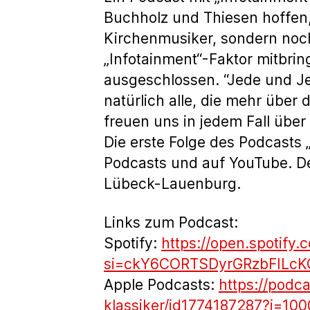
Buchholz und Thiesen hoffen
Kirchenmusiker, sondern noch
„Infotainment“-Faktor mitbrin
ausgeschlossen. “Jede und Je
natürlich alle, die mehr übe
freuen uns in jedem Fall über
Die erste Folge des Podcasts „
Podcasts und auf YouTube. De
Lübeck-Lauenburg.
Links zum Podcast:
Spotify:
https://open.spotif
si=ckY6CORTSDyrGRzbFILcK
Apple Podcasts:
https://podc
klassiker/id1774187287?i=1