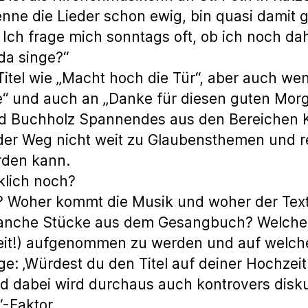
h kenne die Lieder schon ewig, bin quasi damit
. Ich frage mich sonntags oft, ob ich noch da
 da singe?“
Titel wie „Macht hoch die Tür“, aber auch we
e“ und auch an „Danke für diesen guten Morge
und Buchholz Spannendes aus den Bereichen 
 der Weg nicht weit zu Glaubensthemen und r
rden kann.
klich noch?
? Woher kommt die Musik und woher der Tex
 manche Stücke aus dem Gesangbuch? Welche 
eit!) aufgenommen zu werden und auf welche
e: ‚Würdest du den Titel auf deiner Hochzeit
nd dabei wird durchaus auch kontrovers disku
“-Faktor.