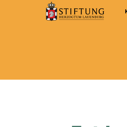
Kulturportal
der
Stiftung
Herzogtum
Lauenburg