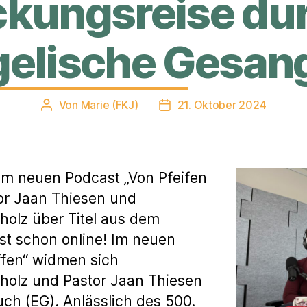
kungsreise du
gelische Gesan
Von
Marie (FKJ)
21. Oktober 2024
Beitragsautor
Veröffentlichungsdatum
m neuen Podcast „Von Pfeifen
tor Jaan Thiesen und
olz über Titel aus dem
st schon online! Im neuen
ffen“ widmen sich
holz und Pastor Jaan Thiesen
h (EG). Anlässlich des 500.