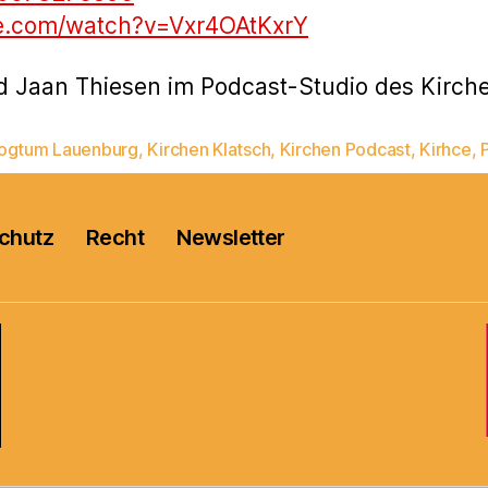
e.com/watch?v=Vxr4OAtKxrY
d Jaan Thiesen im Podcast-Studio des Kirch
ogtum Lauenburg
,
Kirchen Klatsch
,
Kirchen Podcast
,
Kirhce
,
rter
chutz
Recht
Newsletter