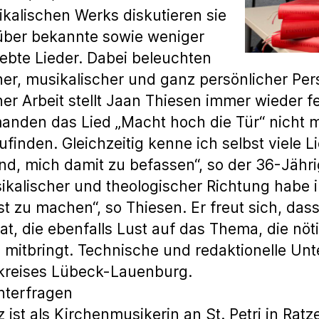
kalischen Werks diskutieren sie
über bekannte sowie weniger
ebte Lieder. Dabei beleuchten
her, musikalischer und ganz persönlicher Pers
er Arbeit stellt Jaan Thiesen immer wieder fe
nden das Lied „Macht hoch die Tür“ nicht m
ufinden. Gleichzeitig kenne ich selbst viel
nd, mich damit zu befassen“, so der 36-Jähri
kalischer und theologischer Richtung habe ih
t zu machen“, so Thiesen. Er freut sich, dass
t, die ebenfalls Lust auf das Thema, die nöt
mitbringt. Technische und redaktionelle Un
kreises Lübeck-Lauenburg.
nterfragen
ist als Kirchenmusikerin an St. Petri in Ratze