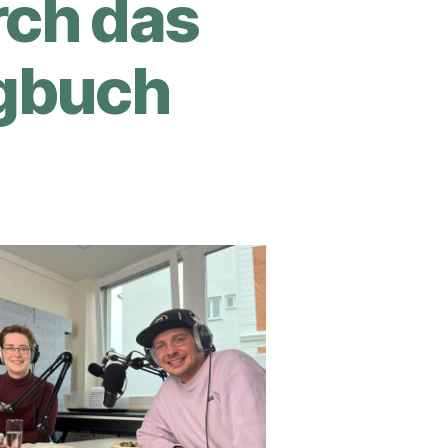
rch das
gbuch