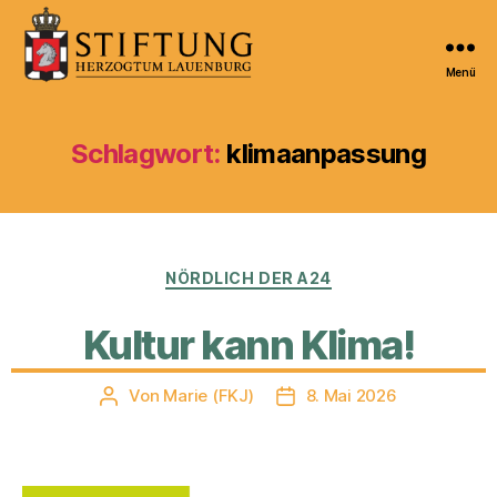
Menü
Kulturportal
der
Stiftung
Schlagwort:
klimaanpassung
Herzogtum
Lauenburg
Kategorien
NÖRDLICH DER A24
Kultur kann Klima!
Von
Marie (FKJ)
8. Mai 2026
Beitragsautor
Veröffentlichungsdatum