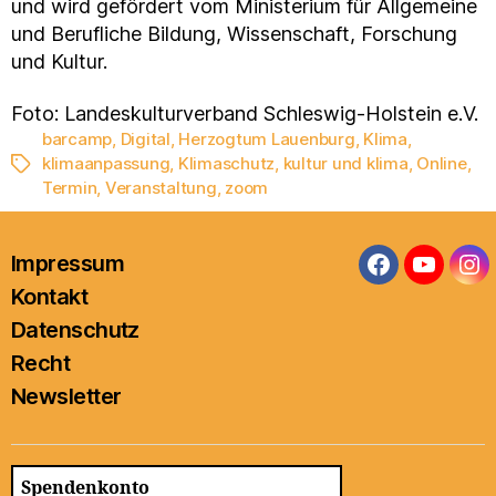
und wird gefördert vom Ministerium für Allgemeine
und Berufliche Bildung, Wissenschaft, Forschung
und Kultur.
Foto: Landeskulturverband Schleswig-Holstein e.V.
barcamp
,
Digital
,
Herzogtum Lauenburg
,
Klima
,
klimaanpassung
,
Klimaschutz
,
kultur und klima
,
Online
,
Schlagwörter
Termin
,
Veranstaltung
,
zoom
Impressum
Facebook
YouTub
In
Kontakt
Datenschutz
Recht
Newsletter
Spendenkonto