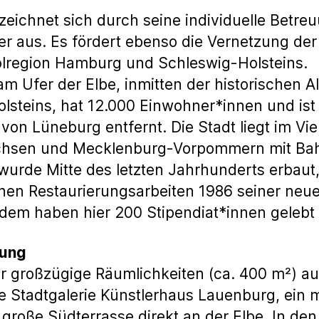
eichnet sich durch seine individuelle Betre
r aus. Es fördert ebenso die Vernetzung der
olregion Hamburg und Schleswig-Holsteins.
am Ufer der Elbe, inmitten der historischen Al
olsteins, hat 12.000 Einwohner*innen und i
on Lüneburg entfernt. Die Stadt liegt im Vi
achsen und Mecklenburg-Vorpommern mit Bah
urde Mitte des letzten Jahrhunderts erbaut
chen Restaurierungsarbeiten 1986 seiner neu
dem haben hier 200 Stipendiat*innen gelebt 
tung
r großzügige Räumlichkeiten (ca. 400 m²) auf
 Stadtgalerie Künstlerhaus Lauenburg, ein m
große Südterrasse direkt an der Elbe. In de