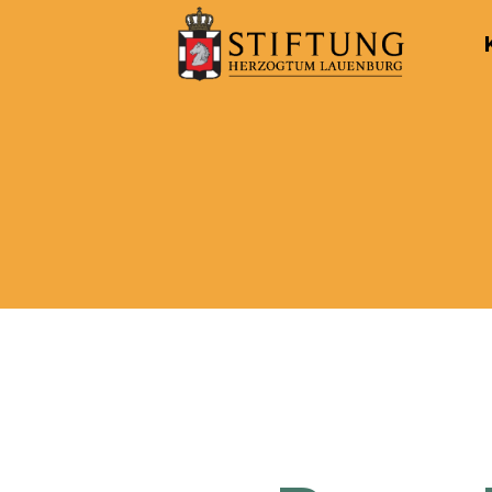
Kulturportal
der
Stiftung
Herzogtum
Lauenburg