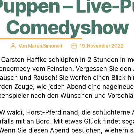
Puppen – Live-
Comedyshow
Von
Maren.Simoneit
19. November 2022
Beitragsautor
Veröffentlichungsdatum
 Carsten Haffke schlüpfen in 2 Stunden in m
pencomedy vom Feinsten. Vergessen Sie den 
Flausch und Rausch! Sie werfen einen Blick hi
den Zeuge, wie jeden Abend eine nagelneue 
ppenspieler nach den Wünschen und Vorschlä
Wiwaldi, Horst-Pferdinand, die schüchterne 
falls mit an Bord. Mit etwas Glück findet so
 Wenn Sie diesen Abend besuchen, wiehern s