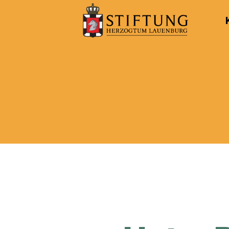
Kulturportal
der
Stiftung
Herzogtum
Lauenburg