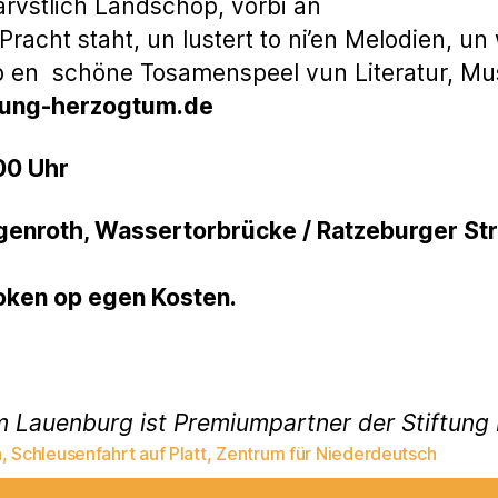
arvstlich Landschop, vörbi an
racht staht, un lustert to ni’en Melodien, un
op en schöne Tosamenspeel vun Literatur, Mu
ftung-herzogtum.de
.00 Uhr
enroth, Wassertorbrücke / Ratzeburger Straß
Koken op egen Kosten.
m Lauenburg ist Premiumpartner der Stiftun
n
,
Schleusenfahrt auf Platt
,
Zentrum für Niederdeutsch
rter