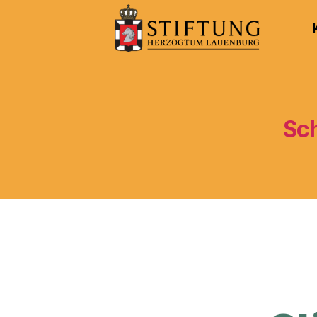
Kulturportal
der
Stiftung
Herzogtum
Lauenburg
Sc