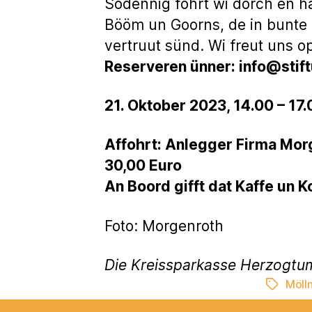
Sodennig fohrt wi dörch en h
Bööm un Goorns, de in bunte P
vertruut sünd. Wi freut uns 
Reserveren ünner: info@sti
21. Oktober 2023, 14.00 – 17
Affohrt: Anlegger Firma Morg
30,00 Euro
An Boord gifft dat Kaffe un 
Foto: Morgenroth
Die Kreissparkasse Herzogtu
Möll
Schlagwö