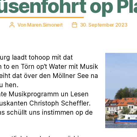
üsenfohrt op Pl
Von
Maren.Simoneit
30. September 2023
Beitragsautor
Veröffentlichungsdatum
rg laadt tohoop mit dat
 to en Törn op’t Water mit Musik
geiht dat över den Möllner See na
u hen.
unte Musikprogramm un Lesen
skanten Christoph Scheffler.
s schüllt uns instimmen op de