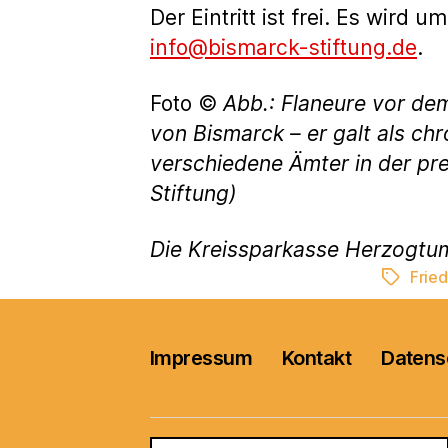
Der Eintritt ist frei. Es wir
info@bismarck-stiftung.de
.
Foto ©
Abb.: Flaneure vor dem
von Bismarck – er galt als chr
verschiedene Ämter in der pr
Stiftung)
Die Kreissparkasse Herzogtu
Fried
Schlagwö
Impressum
Kontakt
Datens