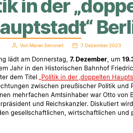
tik in der „dopp
auptstadt“ Berl
Von
Maren.Simoneit
7. Dezember 2023
Beitragsautor
Veröffentlichungsdatum
ung lädt am Donnerstag,
7. Dezember
, um
19.
em Jahr in den Historischen Bahnhof Friedric
er dem Titel
„Politik in der ‚doppelten Haupts
htungen zwischen preußischer Politik und Re
einen mehrfachen Amtsinhaber war Otto von 
erpräsident und Reichskanzler. Diskutiert wir
n gesellschaftlichen, wirtschaftlichen und