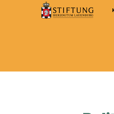
Kulturportal
der
Stiftung
Herzogtum
Lauenburg