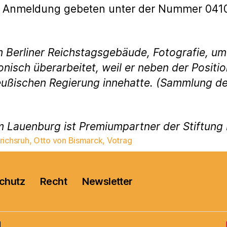
d um Anmeldung gebeten unter der Nummer 041
 Berliner Reichstagsgebäude, Fotografie, um 
onisch überarbeitet, weil er neben der Positi
eußischen Regierung innehatte. (Sammlung d
m Lauenburg ist Premiumpartner der Stiftun
richsruh
,
Otto von Bismarck
,
Votrag
rter
chutz
Recht
Newsletter