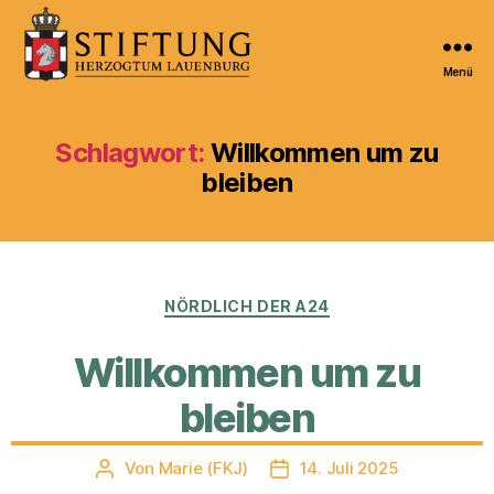
Menü
Kulturportal
der
Stiftung
Schlagwort:
Willkommen um zu
Herzogtum
bleiben
Lauenburg
Kategorien
NÖRDLICH DER A24
Willkommen um zu
bleiben
Von
Marie (FKJ)
14. Juli 2025
Beitragsautor
Veröffentlichungsdatum