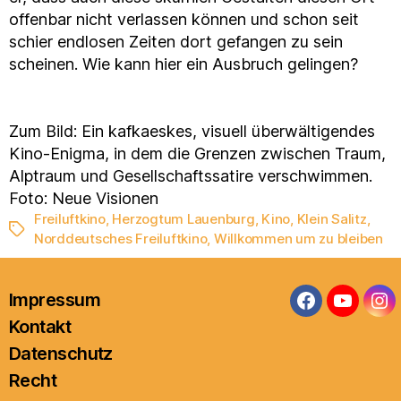
offenbar nicht verlassen können und schon seit
schier endlosen Zeiten dort gefangen zu sein
scheinen. Wie kann hier ein Ausbruch gelingen?
Zum Bild: Ein kafkaeskes, visuell überwältigendes
Kino-Enigma, in dem die Grenzen zwischen Traum,
Alptraum und Gesellschaftssatire verschwimmen.
Foto: Neue Visionen
Freiluftkino
,
Herzogtum Lauenburg
,
Kino
,
Klein Salitz
,
Schlagwörter
Norddeutsches Freiluftkino
,
Willkommen um zu bleiben
Impressum
Facebook
YouTub
In
Kontakt
Datenschutz
Recht