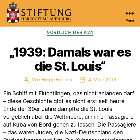
Menü
Kulturportal
Kategorien
NÖRDLICH DER A24
der
Stiftung
Herzogtum
„1939: Damals war es
Lauenburg
die St. Louis“
Von
Helge Berlinke
4. März 2019
Beitragsautor
Veröffentlichungsdatum
Ein Schiff mit Flüchtlingen, das nicht anlanden darf
– diese Geschichte gibt es nicht erst seit heute.
Ende der 30er Jahre dampfte die St. Louis
vergeblich über die Weltmeere, um ihre Passagiere
auf Kuba von Bord gehen zu lassen. Die Passagiere
– das waren Juden, die Nazi-Deutschland den