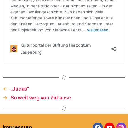
←
„Judas“
→
So weit weg von Zuhause
Impressum