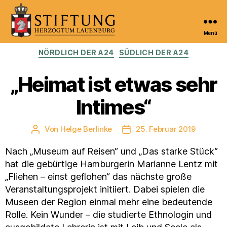
Menü
Kulturportal
Kategorien
NÖRDLICH DER A24
SÜDLICH DER A24
der
Stiftung
Herzogtum
„Heimat ist etwas sehr
Lauenburg
Intimes“
Von
Helge Berlinke
25. Februar 2019
Beitragsautor
Veröffentlichungsdatum
Nach „Museum auf Reisen“ und „Das starke Stück“
hat die gebürtige Hamburgerin Marianne Lentz mit
„Fliehen – einst geflohen“ das nächste große
Veranstaltungsprojekt initiiert. Dabei spielen die
Museen der Region einmal mehr eine bedeutende
Rolle. Kein Wunder – die studierte Ethnologin und