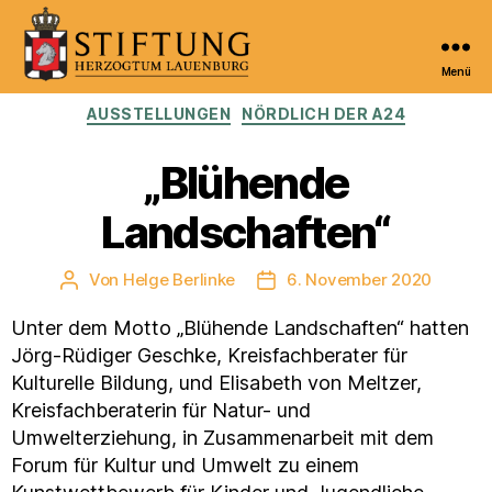
Menü
Kulturportal
Kategorien
AUSSTELLUNGEN
NÖRDLICH DER A24
der
Stiftung
Herzogtum
„Blühende
Lauenburg
Landschaften“
Von
Helge Berlinke
6. November 2020
Beitragsautor
Veröffentlichungsdatum
Unter dem Motto „Blühende Landschaften“ hatten
Jörg-Rüdiger Geschke, Kreisfachberater für
Kulturelle Bildung, und Elisabeth von Meltzer,
Kreisfachberaterin für Natur- und
Umwelterziehung, in Zusammenarbeit mit dem
Forum für Kultur und Umwelt zu einem