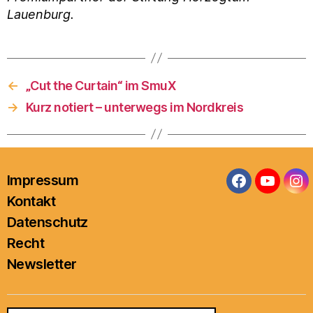
Lauenburg.
←
„Cut the Curtain“ im SmuX
→
Kurz notiert – unterwegs im Nordkreis
Impressum
Facebook
YouTub
In
Kontakt
Datenschutz
Recht
Newsletter