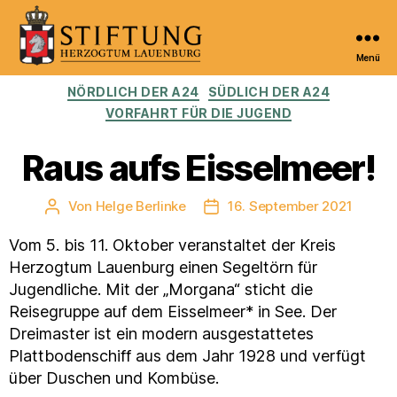
Menü
Kulturportal
Kategorien
NÖRDLICH DER A24
SÜDLICH DER A24
der
Stiftung
VORFAHRT FÜR DIE JUGEND
Herzogtum
Lauenburg
Raus aufs Eisselmeer!
Von
Helge Berlinke
16. September 2021
Beitragsautor
Veröffentlichungsdatum
Vom 5. bis 11. Oktober veranstaltet der Kreis
Herzogtum Lauenburg einen Segeltörn für
Jugendliche. Mit der „Morgana“ sticht die
Reisegruppe auf dem Eisselmeer* in See. Der
Dreimaster ist ein modern ausgestattetes
Plattbodenschiff aus dem Jahr 1928 und verfügt
über Duschen und Kombüse.