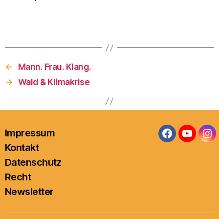
←
Mann. Frau. Klang.
→
Wald & Klimakrise
Impressum
Facebook
YouTub
In
Kontakt
Datenschutz
Recht
Newsletter