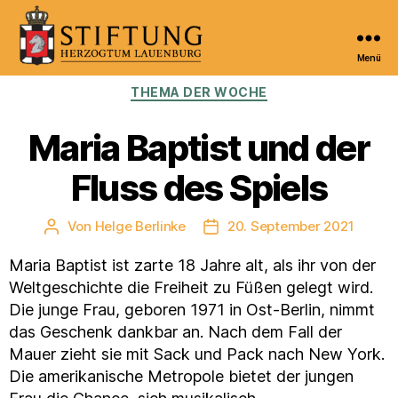
Menü
Kulturportal
Kategorien
THEMA DER WOCHE
der
Stiftung
Herzogtum
Maria Baptist und der
Lauenburg
Fluss des Spiels
Von
Helge Berlinke
20. September 2021
Beitragsautor
Veröffentlichungsdatum
Maria Baptist ist zarte 18 Jahre alt, als ihr von der
Weltgeschichte die Freiheit zu Füßen gelegt wird.
Die junge Frau, geboren 1971 in Ost-Berlin, nimmt
das Geschenk dankbar an. Nach dem Fall der
Mauer zieht sie mit Sack und Pack nach New York.
Die amerikanische Metropole bietet der jungen