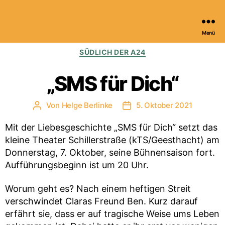
Menü
Kulturportal
Kategorien
SÜDLICH DER A24
der
Stiftung
Herzogtum
„SMS für Dich“
Lauenburg
Von
Helge Berlinke
5. Oktober 2021
Beitragsautor
Veröffentlichungsdatum
Mit der Liebesgeschichte „SMS für Dich“ setzt das
kleine Theater Schillerstraße (kTS/Geesthacht) am
Donnerstag, 7. Oktober, seine Bühnensaison fort.
Aufführungsbeginn ist um 20 Uhr.
Worum geht es? Nach einem heftigen Streit
verschwindet Claras Freund Ben. Kurz darauf
erfährt sie, dass er auf tragische Weise ums Leben