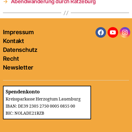
→
Abendwanderung durch Ratzeburg
Impressum
Facebook
YouTub
In
Kontakt
Datenschutz
Recht
Newsletter
Spendenkonto
Kreissparkasse Herzogtum Lauenburg
IBAN: DE39 2305 2750 0005 0855 00
BIC: NOLADE21RZB