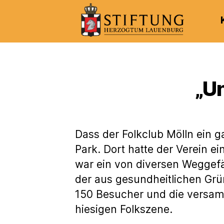
Kulturportal
der
Stiftung
Herzogtum
„U
Lauenburg
Dass der Folkclub Mölln ein 
Park. Dort hatte der Verein e
war ein von diversen Weggefä
der aus gesundheitlichen Grü
150 Besucher und die versam
hiesigen Folkszene.