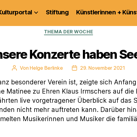
Kulturportal
Stiftung
Künstlerinnen + Küns
Kategorien
THEMA DER WOCHE
nsere Konzerte haben See
Von
Helge Berlinke
29. November 2021
Beitragsautor
Veröffentlichungsdatum
ganz besonderer Verein ist, zeigte sich Anf
ine Matinee zu Ehren Klaus Irmschers auf die 
hrten live vorgetragener Überblick auf das 
nden nicht mehr auftreten kann. Darüber hi
melten Musikerinnen und Musiker die familiä