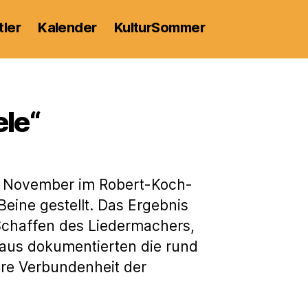
tler
Kalender
KulturSommer
le“
ang November im Robert-Koch-
Beine gestellt. Das Ergebnis
Schaffen des Liedermachers,
naus dokumentierten die rund
re Verbundenheit der