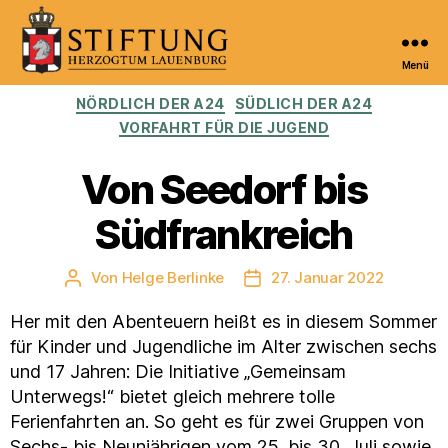
Menü
Kulturportal
Kategorien
NÖRDLICH DER A24
SÜDLICH DER A24
der
Stiftung
VORFAHRT FÜR DIE JUGEND
Herzogtum
Lauenburg
Von Seedorf bis
Südfrankreich
Von
Helge Berlinke
27. Januar 2022
Beitragsautor
Veröffentlichungsdatum
Her mit den Abenteuern heißt es in diesem Sommer
für Kinder und Jugendliche im Alter zwischen sechs
und 17 Jahren: Die Initiative „Gemeinsam
Unterwegs!“ bietet gleich mehrere tolle
Ferienfahrten an. So geht es für zwei Gruppen von
Sechs- bis Neunjährigen vom 25. bis 30. Juli sowie