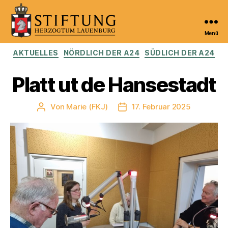
Menü
Kulturportal
Kategorien
AKTUELLES
NÖRDLICH DER A24
SÜDLICH DER A24
der
Stiftung
Herzogtum
Platt ut de Hansestadt
Lauenburg
Von
Marie (FKJ)
17. Februar 2025
Beitragsautor
Veröffentlichungsdatum