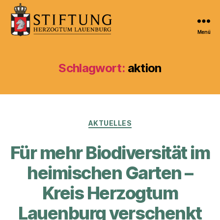
Menü
Kulturportal
der
Stiftung
Schlagwort:
aktion
Herzogtum
Lauenburg
Kategorien
AKTUELLES
Für mehr Biodiversität im
heimischen Garten –
Kreis Herzogtum
Lauenburg verschenkt