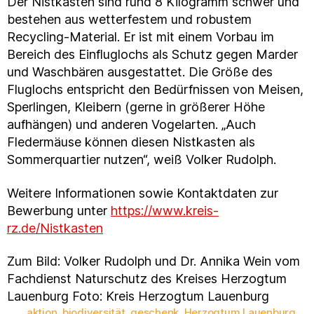
Der Nistkästen sind rund 8 Kilogramm schwer und
bestehen aus wetterfestem und robustem
Recycling-Material. Er ist mit einem Vorbau im
Bereich des Einfluglochs als Schutz gegen Marder
und Waschbären ausgestattet. Die Größe des
Fluglochs entspricht den Bedürfnissen von Meisen,
Sperlingen, Kleibern (gerne in größerer Höhe
aufhängen) und anderen Vogelarten. „Auch
Fledermäuse können diesen Nistkasten als
Sommerquartier nutzen“, weiß Volker Rudolph.
Weitere Informationen sowie Kontaktdaten zur
Bewerbung unter
https://www.kreis-
rz.de/Nistkasten
Zum Bild: Volker Rudolph und Dr. Annika Wein vom
Fachdienst Naturschutz des Kreises Herzogtum
Lauenburg Foto: Kreis Herzogtum Lauenburg
aktion
,
biodiversität
,
geschenk
,
Herzogtum Lauenburg
,