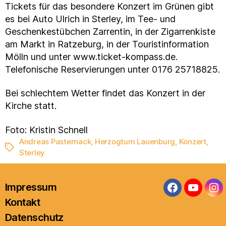
Tickets für das besondere Konzert im Grünen gibt
es bei Auto Ulrich in Sterley, im Tee- und
Geschenkestübchen Zarrentin, in der Zigarrenkiste
am Markt in Ratzeburg, in der Touristinformation
Mölln und unter www.ticket-kompass.de.
Telefonische Reservierungen unter 0176 25718825.
Bei schlechtem Wetter findet das Konzert in der
Kirche statt.
Foto: Kristin Schnell
Andreas Pasternack
,
Herzogtum Lauenburg
,
Konzert
,
Schlagwörter
Sterley
Impressum
Facebook
YouTub
In
Kontakt
Datenschutz