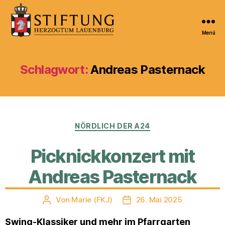
Menü
Kulturportal
der
Stiftung
Schlagwort:
Andreas Pasternack
Herzogtum
Lauenburg
Kategorien
NÖRDLICH DER A24
Picknickkonzert mit
Andreas Pasternack
Von
Marie (FKJ)
26. Mai 2025
Beitragsautor
Veröffentlichungsdatum
Swing-Klassiker und mehr im Pfarrgarten