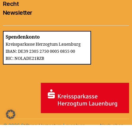
Recht
Newsletter
Spendenkonto
Kreissparkasse Herzogtum Lauenburg
IBAN: DE39 2305 2750 0005 0855 00
BIC: NOLADE21RZB
© 2026
Stiftung Herzogtum Lauenburg
Nach oben
↑