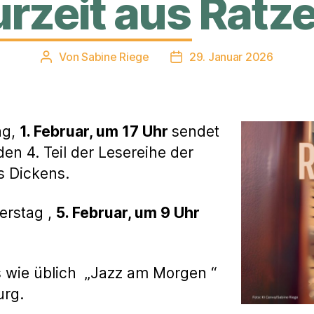
urzeit aus Ratz
Von
Sabine Riege
29. Januar 2026
Beitragsautor
Veröffentlichungsdatum
ag,
1. Februar, um 17 Uhr
sendet
en 4. Teil der Lesereihe der
s Dickens.
erstag ,
5. Februar, um 9 Uhr
s wie üblich „Jazz am Morgen “
urg.