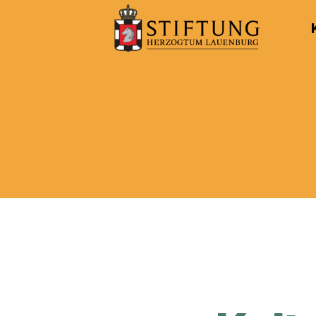
Kulturportal
der
Stiftung
Herzogtum
Lauenburg