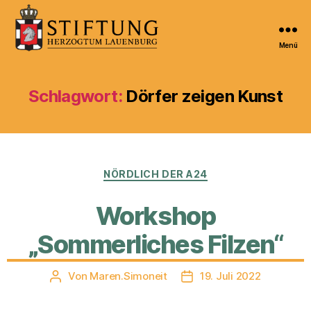
Menü
Kulturportal
der
Stiftung
Schlagwort:
Dörfer zeigen Kunst
Herzogtum
Lauenburg
Kategorien
NÖRDLICH DER A24
Workshop
„Sommerliches Filzen“
Von
Maren.Simoneit
19. Juli 2022
Beitragsautor
Veröffentlichungsdatum