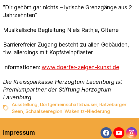
”Dir gehört gar nichts – lyrische Grenzgänge aus 2
Jahrzehnten“
Musikalische Begleitung Niels Rathje, Gitarre
Barrierefreier Zugang besteht zu allen Gebäuden,
tlw. allerdings mit Kopfsteinpflaster
Informationen:
www.doerfer-zeigen-kunst.de
Die Kreissparkasse Herzogtum Lauenburg ist
Premiumpartner der Stiftung Herzogtum
Lauenburg.
Ausstellung
,
Dorfgemeinschaftshäuser
,
Ratzeburger
Schlagwörter
Seen
,
Schaalseeregion
,
Wakenitz-Niederung
Impressum
Facebook
YouTub
In