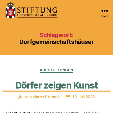
Menü
Kulturportal
der
Stiftung
Schlagwort:
Herzogtum
Dorfgemeinschaftshäuser
Lauenburg
Kategorien
AUSSTELLUNGEN
Dörfer zeigen Kunst
Von
Maren.Simoneit
18. Juli 2022
Beitragsautor
Veröffentlichungsdatum