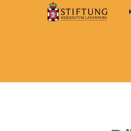
Kulturportal
der
Stiftung
Herzogtum
Lauenburg