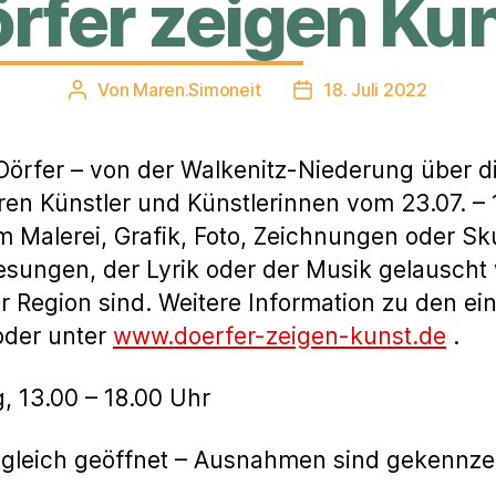
rfer zeigen Ku
Von
Maren.Simoneit
18. Juli 2022
Beitragsautor
Veröffentlichungsdatu
e Dörfer – von der Walkenitz-Niederung über 
ren Künstler und Künstlerinnen vom 23.07. – 
 Malerei, Grafik, Foto, Zeichnungen oder Sku
gesungen, der Lyrik oder der Musik gelausch
der Region sind. Weitere Information zu den e
oder unter
www.doerfer-zeigen-kunst.de
.
 13.00 – 18.00 Uhr
eitgleich geöffnet – Ausnahmen sind gekennze