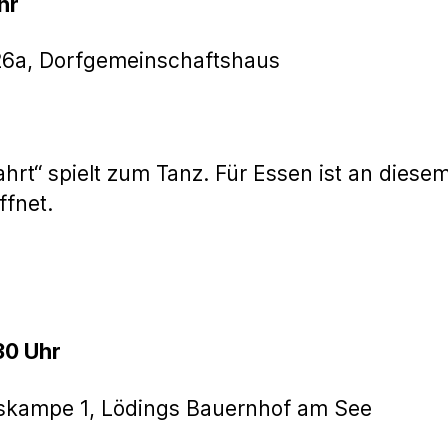
hr
26a, Dorfgemeinschaftshaus
hrt“ spielt zum Tanz. Für Essen ist an diese
ffnet.
30 Uhr
skampe 1, Lödings Bauernhof am See