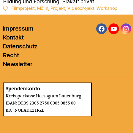
Bildung und Forschung. Plakat: privat
Filmprojekt
,
Mölln
,
Projekt
,
Videoprojekt
,
Workshop
Schlagwörter
Impressum
Facebook
YouTub
In
Kontakt
Datenschutz
Recht
Newsletter
Spendenkonto
Kreissparkasse Herzogtum Lauenburg
IBAN: DE39 2305 2750 0005 0855 00
BIC: NOLADE21RZB