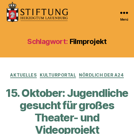
Menü
Kulturportal
der
Stiftung
Schlagwort:
Filmprojekt
Herzogtum
Lauenburg
Kategorien
AKTUELLES
KULTURPORTAL
NÖRDLICH DER A24
15. Oktober: Jugendliche
gesucht für großes
Theater- und
Videoprojekt