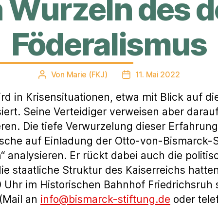
en Wurzeln des 
Föderalismus
Von
Marie (FKJ)
11. Mai 2022
Beitragsautor
Veröffentlichungsdatum
rd in Krisensituationen, etwa mit Blick auf 
iert. Seine Verteidiger verweisen aber darauf
ren. Die tiefe Verwurzelung dieser Erfahrun
iesche auf Einladung der Otto-von-Bismarck-S
n“ analysieren. Er rückt dabei auch die poli
 die staatliche Struktur des Kaiserreichs hatte
Uhr im Historischen Bahnhof Friedrichsruh statt
(Mail an
info@bismarck-stiftung.de
oder tele