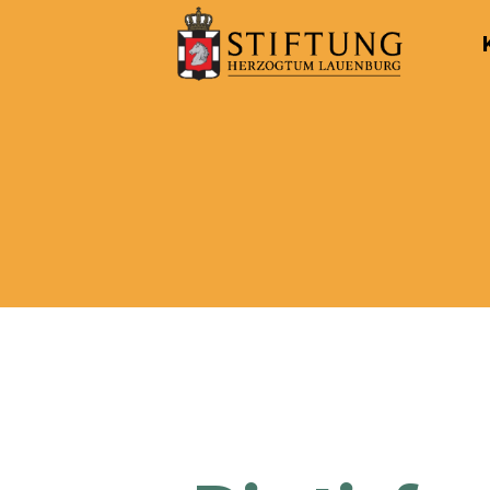
Kulturportal
der
Stiftung
Herzogtum
Lauenburg