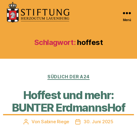
Menü
Kulturportal
der
Stiftung
Schlagwort:
hoffest
Herzogtum
Lauenburg
Kategorien
SÜDLICH DER A24
Hoffest und mehr:
BUNTER ErdmannsHof
Von
Sabine Riege
30. Juni 2025
Beitragsautor
Veröffentlichungsdatum