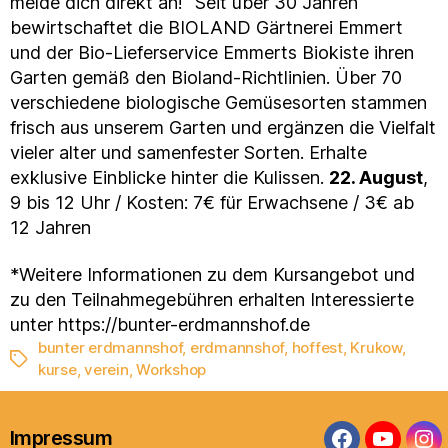
melde dich direkt an!“ Seit über 30 Jahren
bewirtschaftet die BIOLAND Gärtnerei Emmert
und der Bio-Lieferservice Emmerts Biokiste ihren
Garten gemäß den Bioland-Richtlinien. Über 70
verschiedene biologische Gemüsesorten stammen
frisch aus unserem Garten und ergänzen die Vielfalt
vieler alter und samenfester Sorten. Erhalte
exklusive Einblicke hinter die Kulissen.
22. August
,
9 bis 12 Uhr / Kosten: 7€ für Erwachsene / 3€ ab
12 Jahren
*Weitere Informationen zu dem Kursangebot und
zu den Teilnahmegebühren erhalten Interessierte
unter https://bunter-erdmannshof.de
bunter erdmannshof
,
erdmannshof
,
hoffest
,
Krukow
,
Schlagwörter
kurse
,
verein
,
Workshop
Impressum