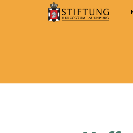
Kulturportal
der
Stiftung
Herzogtum
Lauenburg