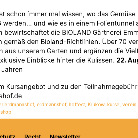
test schon immer mal wissen, wo das Gemüse 
 werden… und wie es in einem Folientunnel 
en bewirtschaftet die BIOLAND Gärtnerei Emm
n gemäß den Bioland-Richtlinien. Über 70 ve
aus unserem Garten und ergänzen die Vielfal
xklusive Einblicke hinter die Kulissen.
22. Au
 Jahren
m Kursangebot und zu den Teilnahmegebühren
shof.de
er erdmannshof
,
erdmannshof
,
hoffest
,
Krukow
,
kurse
,
verein
,
rter
shop
chutz
Recht
Newsletter