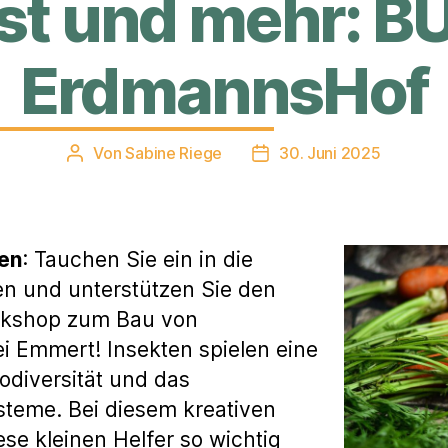
st und mehr: 
ErdmannsHof
Von
Sabine Riege
30. Juni 2025
Beitragsautor
Veröffentlichungsdatum
en
: Tauchen Sie ein in die
en und unterstützen Sie den
rkshop zum Bau von
ei Emmert! Insekten spielen eine
iodiversität und das
teme. Bei diesem kreativen
se kleinen Helfer so wichtig