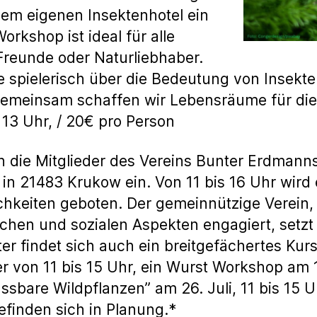
nem eigenen Insektenhotel ein
rkshop ist ideal für alle
Freunde oder Naturliebhaber.
e spielerisch über die Bedeutung von Insekte
Gemeinsam schaffen wir Lebensräume für di
s 13 Uhr, / 20€ pro Person
 die Mitglieder des Vereins Bunter Erdmanns
 in 21483 Krukow ein. Von 11 bis 16 Uhr wird
keiten geboten. Der gemeinnützige Verein, d
chen und sozialen Aspekten engagiert, setzt
nter findet sich auch ein breitgefächertes Ku
 von 11 bis 15 Uhr, ein Wurst Workshop am 11
Essbare Wildpflanzen” am 26. Juli, 11 bis 1
efinden sich in Planung.*