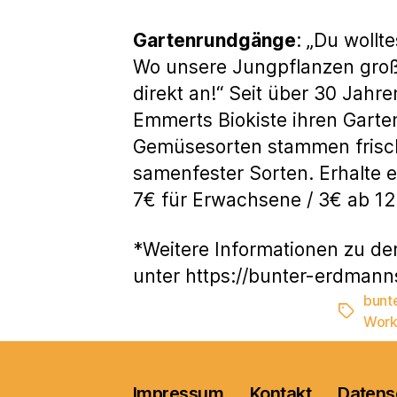
Gartenrundgänge
: „Du woll
Wo unsere Jungpflanzen groß
direkt an!“ Seit über 30 Jahr
Emmerts Biokiste ihren Garte
Gemüsesorten stammen frisch 
samenfester Sorten. Erhalte e
7€ für Erwachsene / 3€ ab 12
*Weitere Informationen zu de
unter https://bunter-erdmann
bunt
Schlagwö
Work
Impressum
Kontakt
Datens