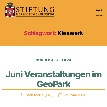
Menü
Kulturportal
der
Stiftung
Schlagwort:
Kieswerk
Herzogtum
Lauenburg
Kategorien
NÖRDLICH DER A24
Juni Veranstaltungen im
GeoPark
Von
Marie (FKJ)
29. Mai 2026
Beitragsautor
Veröffentlichungsdatum