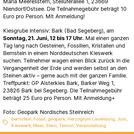
Maria Meeresstern, Steiluferallee 1, 23669
Niendorf/Ostsee. Die Teilnahmegebühr beträgt 10
Euro pro Person. Mit Anmeldung!
Kiesgrube intensiv: Bark (Bad Segeberg), am
Sonntag, 21. Juni, 12 bis 17 Uhr.
Mal einen ganzen
Tag lang nach Gesteinen, Fossilien, Kristallen und
Bernstein in einem Norddeutschen Kieswerk
suchen. Teilnehmer wagen einen Blick zurück in die
Vergangenheit der Erde und werden selbst an den
Steinen aktiv – gerne auch mit der ganzen Familie.
Treffpunkt: GP Alsterkies Bark, Barker Weg 1,
23826 Bark bei Segeberg. Die Teilnahmegebühr
beträgt 25 Euro pro Person. Mit Anmeldung+
Foto: Geopark Nordisches Steinreich
bernstein
,
Fossil
,
geopark
,
Herzogtum Lauenburg
,
Juni
,
Schlagwörter
Kieswerk
,
Meer
,
Stein
,
Termin
,
Veranstaltung