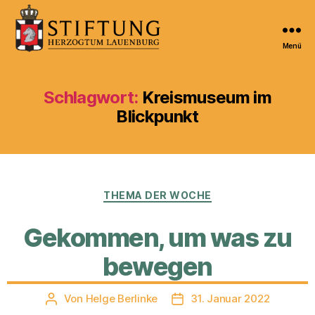
Menü
Kulturportal
der
Stiftung
Schlagwort:
Kreismuseum im
Herzogtum
Blickpunkt
Lauenburg
Kategorien
THEMA DER WOCHE
Gekommen, um was zu
bewegen
Von
Helge Berlinke
31. Januar 2022
Beitragsautor
Veröffentlichungsdatum