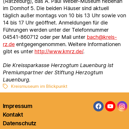
(Ratzeburg), das A. Paul Weber-Museum nebenan
im Domhof 5. Die beiden Häuser sind aktuell
täglich außer montags von 10 bis 13 Uhr sowie von
14 bis 17 Uhr geöffnet. Anmeldungen für die
Führungen werden unter der Telefonnummer
04541-860712 oder per Mail unter
bach@kreis-
rz.de
entgegengenommen. Weitere Informationen
gibt es unter
http://www.kmrz.de/
.
Die Kreissparkasse Herzogtum Lauenburg ist
Premiumpartner der Stiftung Herzogtum
Lauenburg.
Kreismuseum im Blickpunkt
Schlagwörter
Impressum
Facebook
YouTub
In
Kontakt
Datenschutz