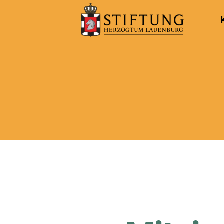
Kulturportal
der
Stiftung
Herzogtum
Lauenburg