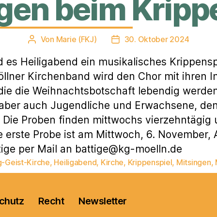
gen beim Kripp
Von
Marie (FKJ)
30. Oktober 2024
Beitragsautor
Veröffentlichungsdatum
d es Heiligabend ein musikalisches Krippenspi
öllner Kirchenband wird den Chor mit ihren 
 die die Weihnachtsbotschaft lebendig werden
 aber auch Jugendliche und Erwachsene, den
 Die Proben finden mittwochs vierzehntägig 
e erste Probe ist am Mittwoch, 6. November, A
ige per Mail an battige@kg-moelln.de
g-Geist-Kirche
,
Heiligabend
,
Kirche
,
Krippenspiel
,
Mitsingen
,
rter
chutz
Recht
Newsletter