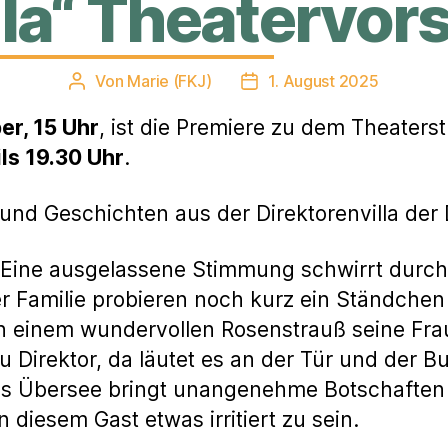
lla“ Theatervor
Von
Marie (FKJ)
1. August 2025
Beitragsautor
Veröffentlichungsdatum
er, 15 Uhr
, ist die Premiere zu dem Theaterstü
ls 19.30 Uhr
.
d Geschichten aus der Direktorenvilla der
. Eine ausgelassene Stimmung schwirrt durch
er Familie probieren noch kurz ein Ständchen 
h einem wundervollen Rosenstrauß seine Fra
u Direktor, da läutet es an der Tür und der B
aus Übersee bringt unangenehme Botschaften 
 diesem Gast etwas irritiert zu sein.