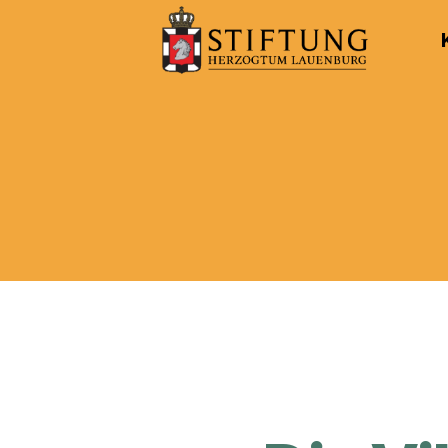
Kulturportal
der
Stiftung
Herzogtum
Lauenburg