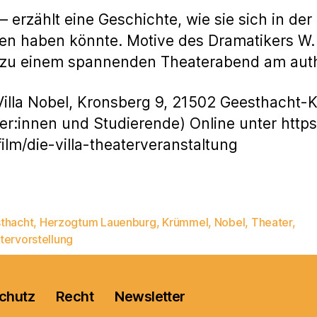
 – erzählt eine Geschichte, wie sie sich in der
gen haben könnte. Motive des Dramatikers 
 zu einem spannenden Theaterabend am auth
 Villa Nobel, Kronsberg 9, 21502 Geesthacht-K
er:innen und Studierende) Online unter https:
ilm/die-villa-theaterveranstaltung
thacht
,
Herzogtum Lauenburg
,
Krümmel
,
Nobel
,
Theater
,
rter
tervorstellung
chutz
Recht
Newsletter