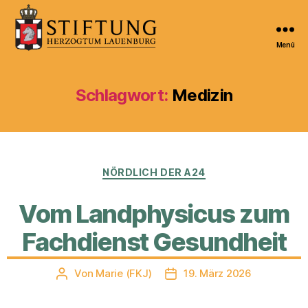
Menü
Kulturportal
der
Stiftung
Schlagwort:
Medizin
Herzogtum
Lauenburg
Kategorien
NÖRDLICH DER A24
Vom Landphysicus zum
Fachdienst Gesundheit
Von
Marie (FKJ)
19. März 2026
Beitragsautor
Veröffentlichungsdatum