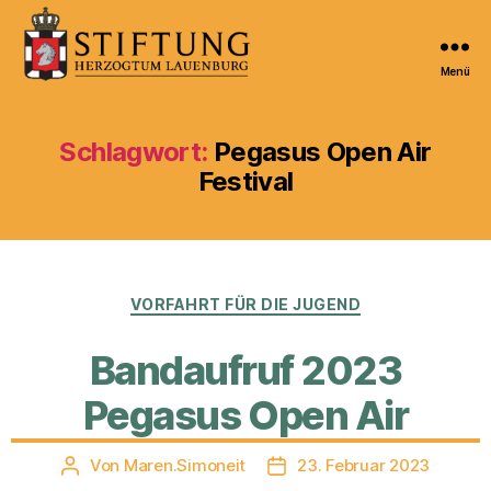
Menü
Kulturportal
der
Stiftung
Schlagwort:
Pegasus Open Air
Herzogtum
Festival
Lauenburg
Kategorien
VORFAHRT FÜR DIE JUGEND
Bandaufruf 2023
Pegasus Open Air
Von
Maren.Simoneit
23. Februar 2023
Beitragsautor
Veröffentlichungsdatum