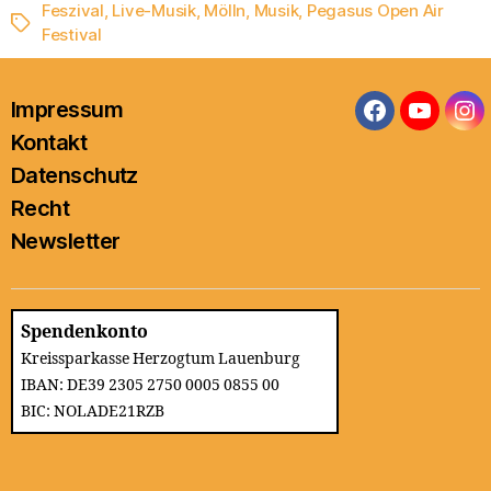
Feszival
,
Live-Musik
,
Mölln
,
Musik
,
Pegasus Open Air
Schlagwörter
Festival
Impressum
Facebook
YouTub
In
Kontakt
Datenschutz
Recht
Newsletter
Spendenkonto
Kreissparkasse Herzogtum Lauenburg
IBAN: DE39 2305 2750 0005 0855 00
BIC: NOLADE21RZB