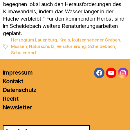
begegnen lokal auch den Herausforderungen des
Klimawandels, indem das Wasser länger in der
Fläche verbleibt.“ Für den kommenden Herbst sind
im Scheidebach weitere Renaturierungsarbeiten
geplant.
Herzogtum Lauenburg
,
Kreis
,
louisenhagener Graben
,
Müssen
,
Naturschutz
,
Renaturierung
,
Scheidebach
,
Schlagwörter
Schulendorf
Impressum
Facebook
YouTub
In
Kontakt
Datenschutz
Recht
Newsletter