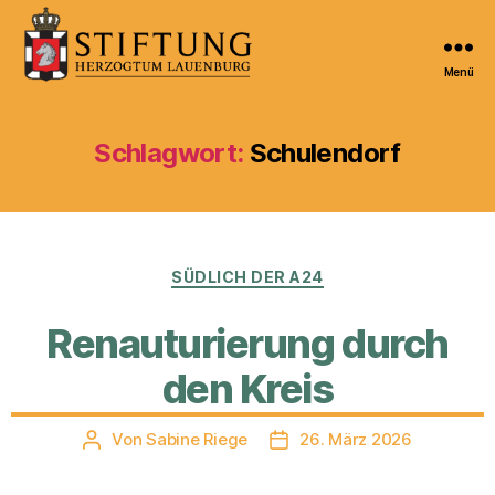
Menü
Kulturportal
der
Stiftung
Schlagwort:
Schulendorf
Herzogtum
Lauenburg
Kategorien
SÜDLICH DER A24
Renauturierung durch
den Kreis
Von
Sabine Riege
26. März 2026
Beitragsautor
Veröffentlichungsdatum