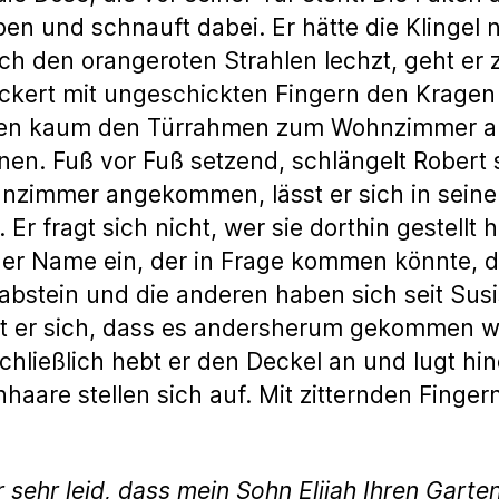
en und schnauft dabei. Er hätte die Klingel n
ch den orangeroten Strahlen lechzt, geht er 
 lockert mit ungeschickten Fingern den Krage
nen kaum den Türrahmen zum Wohnzimmer au
nen. Fuß vor Fuß setzend, schlängelt Robert 
zimmer angekommen, lässt er sich in seinen S
Er fragt sich nicht, wer sie dorthin gestellt
nziger Name ein, der in Frage kommen könnte, 
bstein und die anderen haben sich seit Susi
t er sich, dass es andersherum gekommen wä
ließlich hebt er den Deckel an und lugt hinei
aare stellen sich auf. Mit zitternden Fingern
ir sehr leid, dass mein Sohn Elijah Ihren Gar