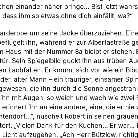
hen einander näher bringe… Bist jetzt wahrs
 dass ihm so etwas ohne dich einfällt, wa?“
Garderobe um seine Jacke überzuziehen. Ein
beflügelt ihn, während er zur Albertastraße ge
em Haus mit der Nummer 8a bleibt er stehen. E
stür. Sein Spiegelbild guckt ihn aus trüben A
fen Lachfalten. Er kommt sich vor wie ein Bl
der, alter Mann – ein trauriger, einsamer Spin
gewesen, die ihn durch die Sonne angestrahlt 
ihn mit Augen, so weich und wach wie zwei 
 erinnert ihn an eine andere, eine, die er ni
htendorf…“, nuschelt Robert in seinen grauen
ert. „Vielen Dank für den Kuchen… Er war… E
n Licht aufzugehen. „Ach Herr Bützlow, richti