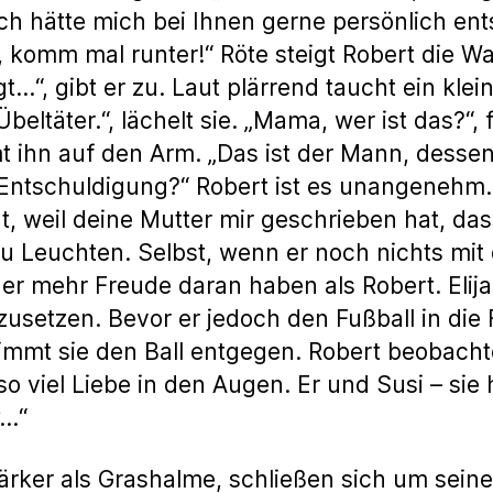
 Ich hätte mich bei Ihnen gerne persönlich ents
h, komm mal runter!“ Röte steigt Robert die W
igt…“, gibt er zu. Laut plärrend taucht ein k
Übeltäter.“, lächelt sie. „Mama, wer ist das?“, 
t ihn auf den Arm. „Das ist der Mann, desse
Entschuldigung?“ Robert ist es unangenehm. Er
, weil deine Mutter mir geschrieben hat, dass
u Leuchten. Selbst, wenn er noch nichts mi
er mehr Freude daran haben als Robert. Elij
usetzen. Bevor er jedoch den Fußball in di
mt sie den Ball entgegen. Robert beobachte
 so viel Liebe in den Augen. Er und Susi – si
w…“
ärker als Grashalme, schließen sich um seine 