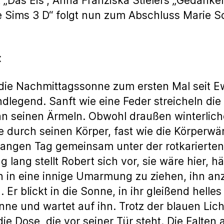
t „Das Eis“, Anna Franziska Stielers „Gedank
 Sims 3 D“ folgt nun zum Abschluss Marie S
t
 die Nachmittagssonne zum ersten Mal seit E
dlegend. Sanft wie eine Feder streicheln die
an seinen Ärmeln. Obwohl draußen winterlic
 durch seinen Körper, fast wie die Körperwär
 langen Tag gemeinsam unter der rotkariert
 lang stellt Robert sich vor, sie wäre hier, hä
n in eine innige Umarmung zu ziehen, ihn an
 blickt in die Sonne, in ihr gleißend helles L
onne und wartet auf ihn. Trotz der blauen Lic
ie Dose, die vor seiner Tür steht. Die Falten a