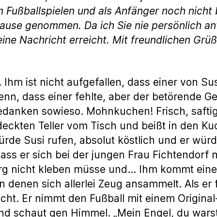
om Fußballspielen und als Anfänger noch nicht
se genommen. Da ich Sie nie persönlich antr
ne Nachricht erreicht. Mit freundlichen Grü
n. Ihm ist nicht aufgefallen, dass einer von 
n, dass einer fehlte, aber der betörende Ge
edanken sowieso. Mohnkuchen! Frisch, saftig
ckten Teller vom Tisch und beißt in den Ku
ürde Susi rufen, absolut köstlich und er würd
, dass er sich bei der jungen Frau Fichtendor
rg nicht kleben müsse und… Ihm kommt eine w
n denen sich allerlei Zeug ansammelt. Als er f
icht. Er nimmt den Fußball mit einem Origi
 und schaut gen Himmel. „Mein Engel, du war