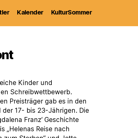
tler
Kalender
KulturSommer
ont
reiche Kinder und
nen Schreibwettbewerb.
en Preisträger gab es in den
d der 17- bis 23-Jährigen. Die
gdalena Franz‘ Geschichte
is „Helenas Reise nach