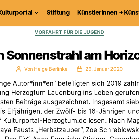
Kulturportal
Stiftung
Künstlerinnen + Küns
Kategorien
VORFAHRT FÜR DIE JUGEND
n Sonnenstrahl am Horiz
Von
Helge Berlinke
29. Januar 2020
Beitragsautor
Veröffentlichungsdatum
ge Autor*inn*en“ beteiligten sich 2019 zahl
tung Herzogtum Lauenburg ins Leben gerufe
esten Beiträge ausgezeichnet. Insgesamt sieb
is Elfjährigen, der Zwölf- bis 16-Jährigen un
f Kulturportal-Herzogtum.de lesen. Nach Ma
Maya Fausts „Herbstzauber“, Zoe Schreblowsk