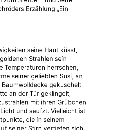
en zum Sterben“ und Jette
chröders Erzählung „Ein
wigkeiten seine Haut küsst,
 goldenen Strahlen sein
he Temperaturen herrschen,
me seiner geliebten Susi, an
en Baumwolldecke gekuschelt
tte an der Tür geklingelt,
zustrahlen mit ihren Grübchen
icht und seufzt. Vielleicht ist
htpunkte, die in seinem
uf seiner Stirn vertiefen sich.