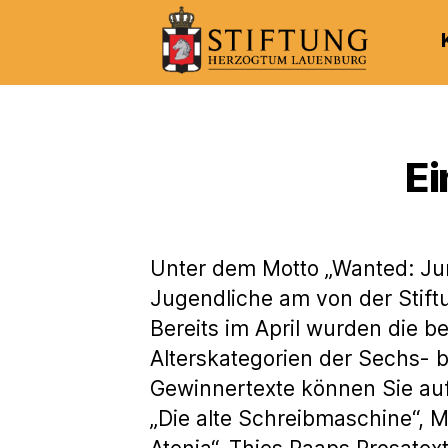
Kulturportal
der
Stiftung
Herzogtum
Ei
Lauenburg
Unter dem Motto „Wanted: Jun
Jugendliche am von der Stif
Bereits im April wurden die b
Alterskategorien der Sechs- b
Gewinnertexte können Sie au
„Die alte Schreibmaschine“, 