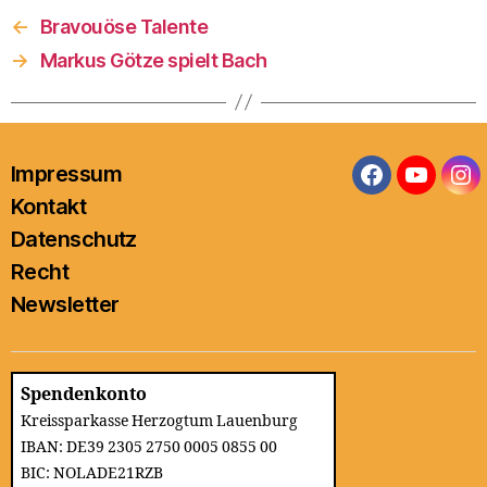
←
Bravouöse Talente
→
Markus Götze spielt Bach
Impressum
Facebook
YouTub
In
Kontakt
Datenschutz
Recht
Newsletter
Spendenkonto
Kreissparkasse Herzogtum Lauenburg
IBAN: DE39 2305 2750 0005 0855 00
BIC: NOLADE21RZB