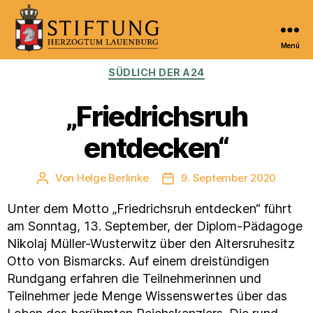
Menü
Kulturportal
Kategorien
SÜDLICH DER A24
der
Stiftung
Herzogtum
„Friedrichsruh
Lauenburg
entdecken“
Von
Helge Berlinke
9. September 2020
Beitragsautor
Veröffentlichungsdatum
Unter dem Motto „Friedrichsruh entdecken“ führt
am Sonntag, 13. September, der Diplom-Pädagoge
Nikolaj Müller-Wusterwitz über den Altersruhesitz
Otto von Bismarcks. Auf einem dreistündigen
Rundgang erfahren die Teilnehmerinnen und
Teilnehmer jede Menge Wissenswertes über das