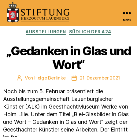
Menü
Kulturportal
Kategorien
AUSSTELLUNGEN
SÜDLICH DER A24
der
Stiftung
Herzogtum
„Gedanken in Glas und
Lauenburg
Wort“
Von
Helge Berlinke
21. Dezember 2021
Beitragsautor
Veröffentlichungsdatum
Noch bis zum 5. Februar präsentiert die
Ausstellungsgemeinschaft Lauenburgischer
Künstler (ALK) im GeesthachtMuseum Werke von
Holm Lilie. Unter dem Titel „Blei-Glasbilder in Glas
und Wort – Gedanken in Glas und Wort“ zeigt der
Geesthachter Künstler seine Arbeiten. Der Eintritt